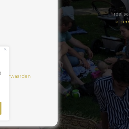
realis
alge
d
voorwaarden