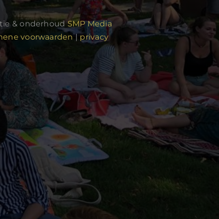
atie & onderhoud
SMP Media
mene voorwaarden
|
privacy