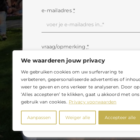
e-mailadres
*
vraag/opmerking
*
We waarderen jouw privacy
We gebruiken cookies om uw surfervaring te
verbeteren, gepersonaliseerde advertenties of inhou
Ja, ik ga akkoord met de
algemene 
weer te geven en ons verkeer te analyseren. Door op
en
privacy statement
‘Alles accepteren’ te klikken, gaat u akkoord met ons
gebruik van cookies.
Privacy voorwaarden
verstuur
Aanpassen
Weiger alle
Accepteer alle