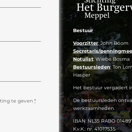
Bestuur
Voorzitter
: John Boom
Secretaris/penningmee
Notulist
: Wiebe Bosma
Bestuursleden
: Ton Lo
Hasper
Het bestuur vergadert 
De bestuursleden ont
hting te geven
*
werkzaamheden.
IBAN: NL35 RABO 01489
K.v.K.: nr. 41017535