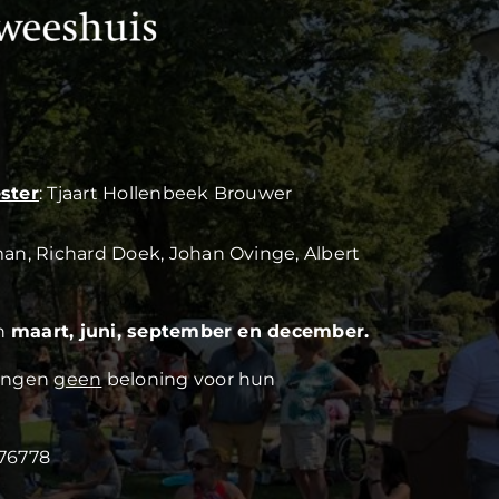
ster
: Tjaart Hollenbeek Brouwer
man, Richard Doek, Johan Ovinge, Albert
in
maart, juni, september en december.
vangen
geen
beloning voor hun
76778