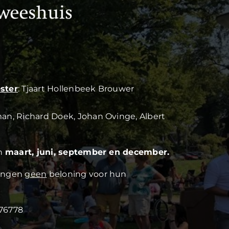
ster
: Tjaart Hollenbeek Brouwer
man, Richard Doek, Johan Ovinge, Albert
in
maart, juni, september en december.
vangen
geen
beloning voor hun
76778