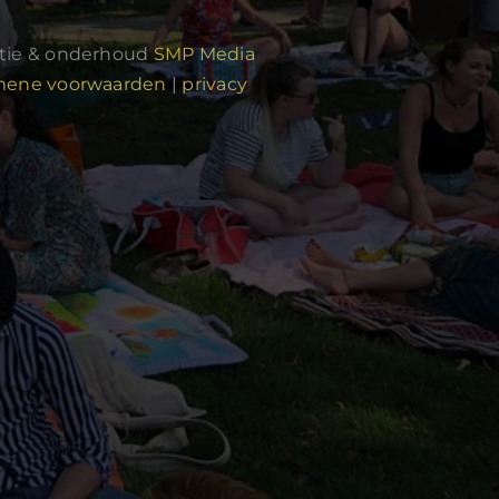
atie & onderhoud
SMP Media
mene voorwaarden
|
privacy