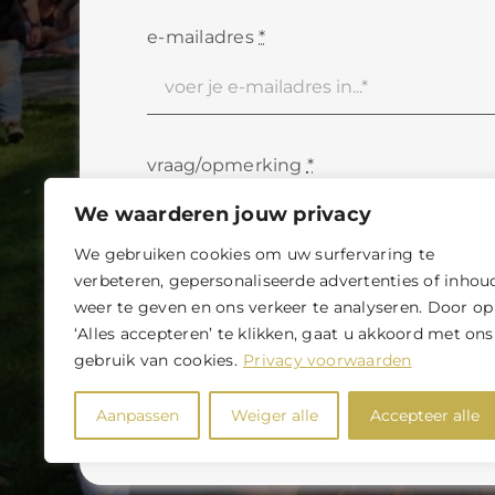
e-mailadres
*
vraag/opmerking
*
We waarderen jouw privacy
We gebruiken cookies om uw surfervaring te
verbeteren, gepersonaliseerde advertenties of inhou
Ja, ik ga akkoord met de
algemene 
weer te geven en ons verkeer te analyseren. Door op
en
privacy statement
‘Alles accepteren’ te klikken, gaat u akkoord met ons
gebruik van cookies.
Privacy voorwaarden
verstuur
Aanpassen
Weiger alle
Accepteer alle