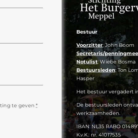
Bestuur
Voorzitter
: John Boom
Secretaris/penningmee
Notulist
: Wiebe Bosma
Bestuursleden
: Ton Lo
Hasper
Het bestuur vergadert 
De bestuursleden ont
hting te geven
*
werkzaamheden.
IBAN: NL35 RABO 01489
K.v.K.: nr. 41017535