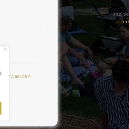
realis
alge
d
voorwaarden